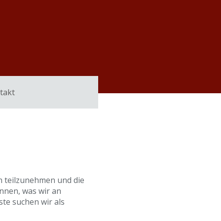
Über uns
Aktuelles
Termine
Kontakt
takt
en teilzunehmen und die
nnen, was wir an
te suchen wir als