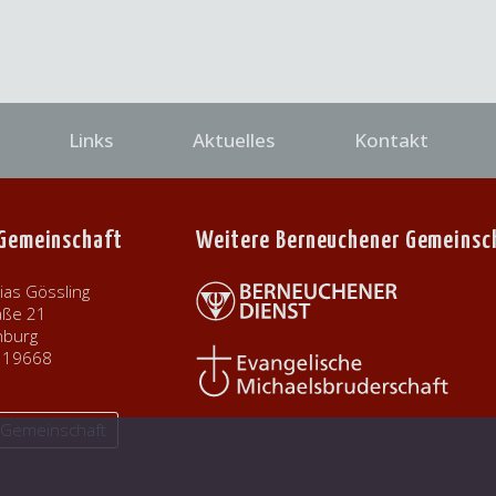
Links
Aktuelles
Kontakt
 Gemeinschaft
Weitere Berneuchener Gemeinsc
ias Gössling
aße 21
nburg
9319668
r Gemeinschaft