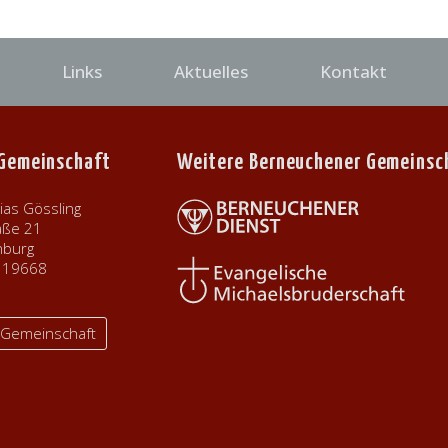
Links
Aktuelles
Kontakt
 Gemeinschaft
Weitere Berneuchener Gemeinsc
ias Gössling
aße 21
nburg
9319668
r Gemeinschaft