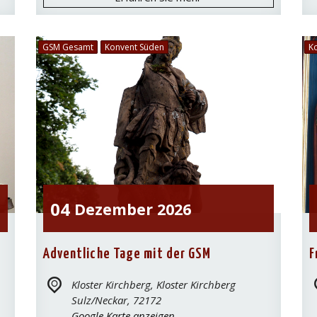
GSM Gesamt
Konvent Süden
K
04
Dezember
2026
Adventliche Tage mit der GSM
F
Kloster Kirchberg,
Kloster Kirchberg
Sulz/Neckar
,
72172
Google Karte anzeigen