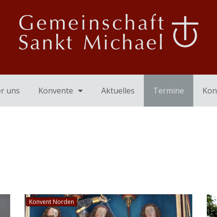
Start
Konvente
r uns
Konvente
Aktuelles
Termine
Kon
Konvent Norden