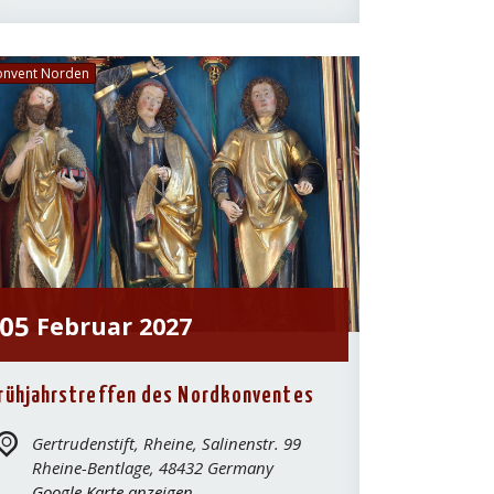
onvent Norden
05
Februar
2027
rühjahrstreffen des Nordkonventes
Gertrudenstift, Rheine,
Salinenstr. 99
Rheine-Bentlage
,
48432
Germany
Google Karte anzeigen