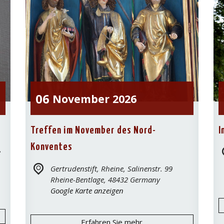
06
November
2026
Treffen im November des Nord-
I
Konventes
e
Gertrudenstift, Rheine,
Salinenstr. 99
Rheine-Bentlage
,
48432
Germany
Google Karte anzeigen
Erfahren Sie mehr