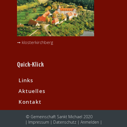
➞ klosterkirchberg
Quick-Klick
Links
Aktuelles
Kontakt
© Gemeinschaft Sankt Michael 2020
|
Impressum
|
Datenschutz
|
Anmelden
|