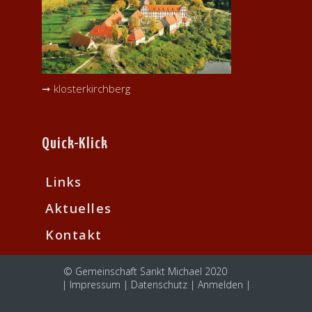
➞ klosterkirchberg
Quick-Klick
Links
Aktuelles
Kontakt
© Gemeinschaft Sankt Michael 2020
|
Impressum
|
Datenschutz
|
Anmelden
|