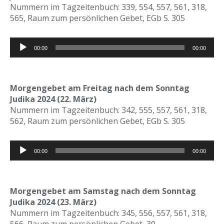
Nummern im Tagzeitenbuch: 339, 554, 557, 561, 318,
565, Raum zum persönlichen Gebet, EGb S. 305
Audio-
00:00
00:00
Player
Morgengebet am Freitag nach dem Sonntag
Judika 2024 (22. März)
Nummern im Tagzeitenbuch: 342, 555, 557, 561, 318,
562, Raum zum persönlichen Gebet, EGb S. 305
Audio-
00:00
00:00
Player
Morgengebet am Samstag nach dem Sonntag
Judika 2024 (23. März)
Nummern im Tagzeitenbuch: 345, 556, 557, 561, 318,