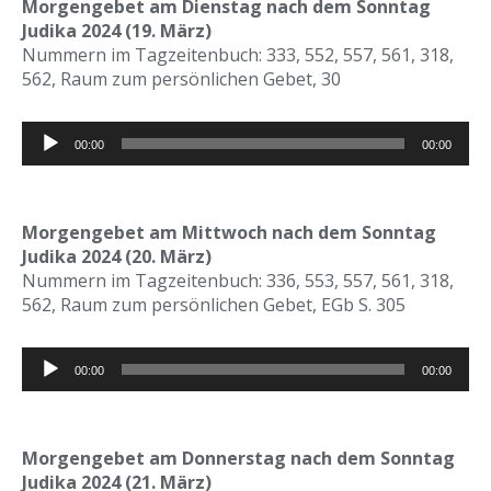
Morgengebet am Dienstag nach dem Sonntag
Judika 2024 (19. März)
Nummern im Tagzeitenbuch: 333, 552, 557, 561, 318,
562, Raum zum persönlichen Gebet, 30
Audio-
00:00
00:00
Player
Morgengebet am Mittwoch nach dem Sonntag
Judika 2024 (20. März)
Nummern im Tagzeitenbuch: 336, 553, 557, 561, 318,
562, Raum zum persönlichen Gebet, EGb S. 305
Audio-
00:00
00:00
Player
Morgengebet am Donnerstag nach dem Sonntag
Judika 2024 (21. März)