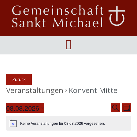
Veranstaltungen
Konvent Mitte
08.08.2026
V
V
Suche
Tag
e
Datum
E
wählen.
Keine Veranstaltungen für 08.08.2026 vorgesehen.
r
R
a