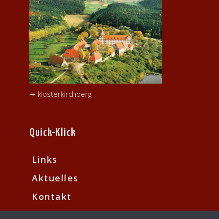
I
v
i
G
g
A
a
t
T
i
I
➞ klosterkirchberg
o
O
n
N
Quick-Klick
Links
Aktuelles
Kontakt