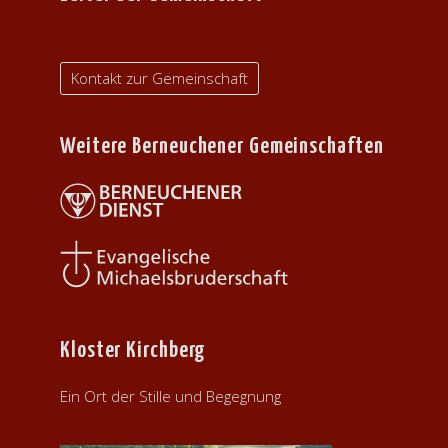
N
e
u
S
n
I
Kontakt zur Gemeinschaft
d
C
A
Weitere Berneuchener Gemeinschaften
n
H
s
T
i
E
c
h
N
t
-
e
Kloster Kirchberg
N
n
,
A
Ein Ort der Stille und Begegnung
N
V
a